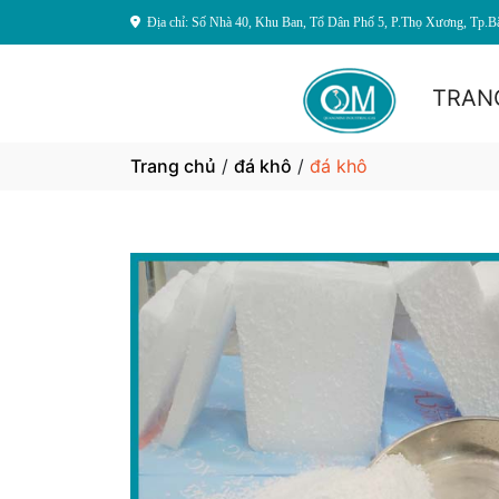
Địa chỉ: Số Nhà 40, Khu Ban, Tổ Dân Phố 5, P.Thọ Xương, Tp.B
TRAN
Trang chủ
/
đá khô
/
đá khô